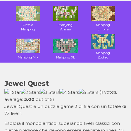
Classic
Mahjong
Mahjong
Mahjong
Anime
Empire
Mahjong
Mahjong Mix
Mahjong XL
Zodiac
Jewel Quest
(
1
votes,
average:
5.00
out of 5)
Jewel Quest è un puzzle game 3 di fila con un totale di
72 livelli.
Esplora il mondo antico, superando livelli classici con
pietre preziose che devono essere piegate in linea. Qui