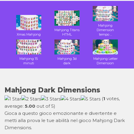
Mahjong
Mahjong Titans
Dimension
Xmas Mahjong
HTML
tempo ...
Mahjong 15
Mahjong 3d
Mahjong Letter
minuti
dark
Dimension
Mahjong Dark Dimensions
(
1
votes,
average:
5.00
out of 5)
Gioca a questo gioco emozionante e divertente e
metti alla prova le tue abilità nel gioco Mahjong Dark
Dimensions.