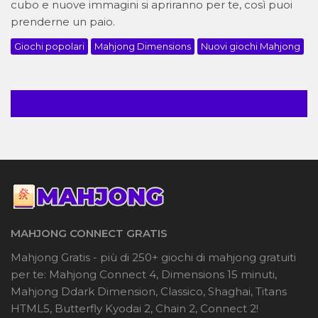
cubo e nuove immagini si apriranno per te, così puoi
prenderne un paio.
Giochi popolari
Mahjong Dimensions
Nuovi giochi Mahjong
MAHJONG CONNECT GRATIS
Mahjong Gratis - più di 250+ giochi di mahjong gratuiti
per te: Mahjong Connect 4, Dimensions 15 minuti,
Mahjong Ddark Dimension, Classico, Shaghai, Titans
HTML5, Butterfly Kyodai 2, Chain 2, Connect 2!