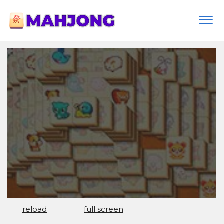
Togg
navi
reload
full screen