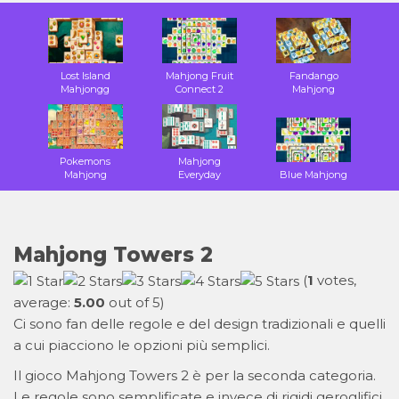
Lost Island
Mahjong Fruit
Fandango
Mahjongg
Connect 2
Mahjong
Pokemons
Mahjong
Mahjong
Everyday
Blue Mahjong
Mahjong Towers 2
(
1
votes,
average:
5.00
out of 5)
Ci sono fan delle regole e del design tradizionali e quelli
a cui piacciono le opzioni più semplici.
Il gioco Mahjong Towers 2 è per la seconda categoria.
Le regole sono semplificate e invece di rigidi geroglifici