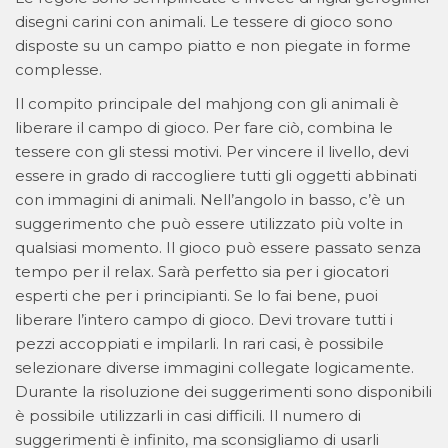
disegni carini con animali. Le tessere di gioco sono
disposte su un campo piatto e non piegate in forme
complesse.
Il compito principale del mahjong con gli animali è
liberare il campo di gioco. Per fare ciò, combina le
tessere con gli stessi motivi. Per vincere il livello, devi
essere in grado di raccogliere tutti gli oggetti abbinati
con immagini di animali. Nell’angolo in basso, c’è un
suggerimento che può essere utilizzato più volte in
qualsiasi momento. Il gioco può essere passato senza
tempo per il relax. Sarà perfetto sia per i giocatori
esperti che per i principianti. Se lo fai bene, puoi
liberare l’intero campo di gioco. Devi trovare tutti i
pezzi accoppiati e impilarli. In rari casi, è possibile
selezionare diverse immagini collegate logicamente.
Durante la risoluzione dei suggerimenti sono disponibili
è possibile utilizzarli in casi difficili. Il numero di
suggerimenti è infinito, ma sconsigliamo di usarli