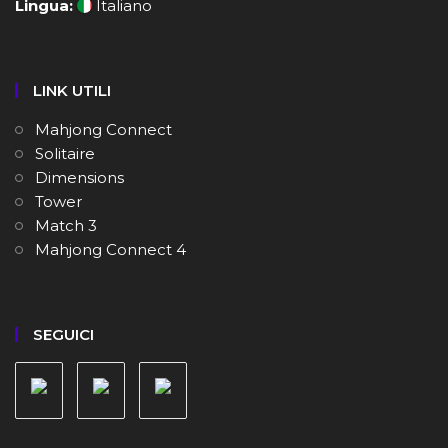
Lingua:
Italiano
LINK UTILI
Mahjong Connect
Solitaire
Dimensions
Tower
Match 3
Mahjong Connect 4
SEGUICI