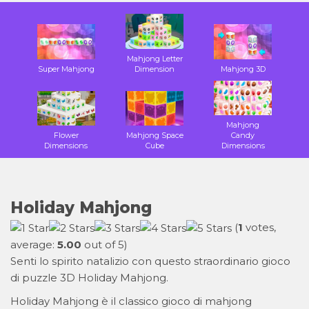
Mahjong Letter
Super Mahjong
Dimension
Mahjong 3D
Mahjong
Flower
Mahjong Space
Candy
Dimensions
Cube
Dimensions
Holiday Mahjong
(
1
votes,
average:
5.00
out of 5)
Senti lo spirito natalizio con questo straordinario gioco
di puzzle 3D Holiday Mahjong.
Holiday Mahjong è il classico gioco di mahjong