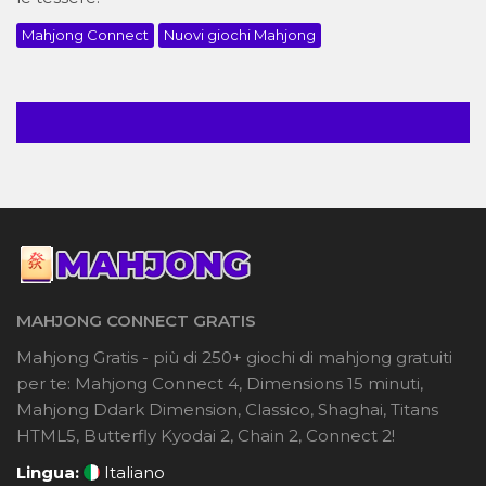
Mahjong Connect
Nuovi giochi Mahjong
MAHJONG CONNECT GRATIS
Mahjong Gratis - più di 250+ giochi di mahjong gratuiti
per te: Mahjong Connect 4, Dimensions 15 minuti,
Mahjong Ddark Dimension, Classico, Shaghai, Titans
HTML5, Butterfly Kyodai 2, Chain 2, Connect 2!
Lingua:
Italiano