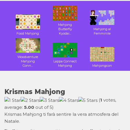
Mahjong
Butterfly
Mahjong al
Food Mahjong
Kyodai...
Femminile
Woodventure
Mahjong
Lappa Connect
Conn...
Mahjong
Mahjongcon
Krismas Mahjong
(
1
votes,
average:
5.00
out of 5)
Krismas Mahjong ti farà sentire la vera atmosfera del
Natale.