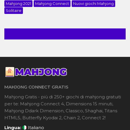
Mahjong 2021
Mahjong Connect
Nuovi giochi Mahjong
Solitaire
MAHJONG CONNECT GRATIS
Mahjong Gratis - più di 250+ giochi di mahjong gratuiti
per te: Mahjong Connect 4, Dimensions 15 minuti,
Mahjong Ddark Dimension, Classico, Shaghai, Titans
HTML5, Butterfly Kyodai 2, Chain 2, Connect 2!
Lingua:
Italiano