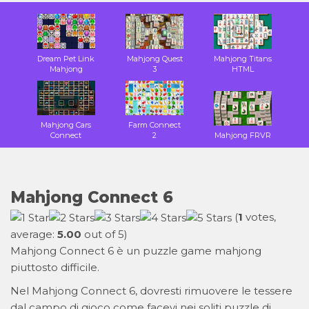
Dream Pet Link
Mahjong Quest
Mahjong Titans
Mahjong
3
HTML
Mahjong Cars
Farm Connect
Connect
2
Mahjong FRVR
Mahjong Connect 6
(
1
votes,
average:
5.00
out of 5)
Mahjong Connect 6 è un puzzle game mahjong
piuttosto difficile.
Nel Mahjong Connect 6, dovresti rimuovere le tessere
dal campo di gioco come facevi nei soliti puzzle di