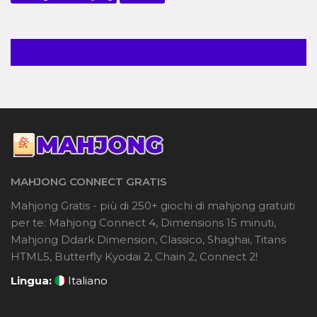
MAHJONG CONNECT GRATIS
Mahjong Gratis - più di 250+ giochi di mahjong gratuiti
per te: Mahjong Connect 4, Dimensions 15 minuti,
Mahjong Ddark Dimension, Classico, Shaghai, Titans
HTML5, Butterfly Kyodai 2, Chain 2, Connect 2!
Lingua:
Italiano