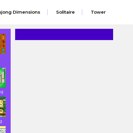
jong Dimensions
Solitaire
Tower
ng
g