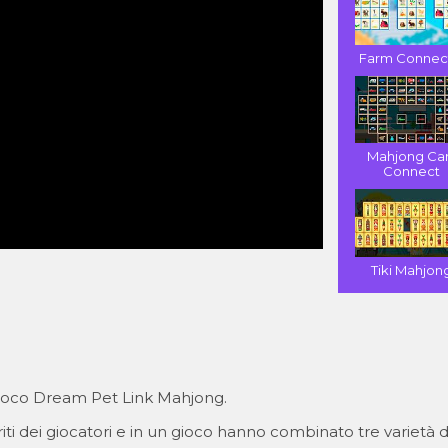
Farm Connec
Mahjong Ca
Connect
Tiki Mahjon
l gioco Dream Pet Link Mahjong.
feriti dei giocatori e in un gioco hanno combinato tre varietà d