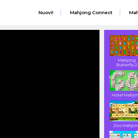
Nuovi!
Mahjong Connect
Mah
Mahjong
Butterfly 2
Hotel Mahjo
Zoo Mahjon