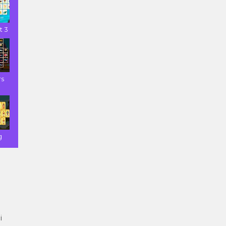
t 3
rs
g
i