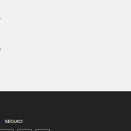
.
i
SEGUICI