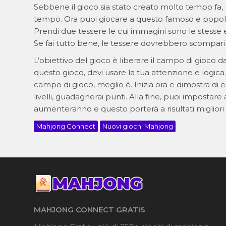
Sebbene il gioco sia stato creato molto tempo fa, n
tempo. Ora puoi giocare a questo famoso e popol
Prendi due tessere le cui immagini sono le stesse e 
Se fai tutto bene, le tessere dovrebbero scompari
L’obiettivo del gioco è liberare il campo di gioco dal
questo gioco, devi usare la tua attenzione e logica
campo di gioco, meglio è. Inizia ora e dimostra di 
livelli, guadagnerai punti. Alla fine, puoi impostare
aumenteranno e questo porterà a risultati migliori 
Mahjong Connect
Nuovi giochi Mahjong
MAHJONG CONNECT GRATIS