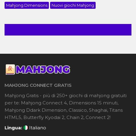
Mahjong Dimensions
Nuovi giochi Mahjong
MAHJONG CONNECT GRATIS
Mahjong Gratis - più di 250+ giochi di mahjong gratuiti
per te: Mahjong Connect 4, Dimensions 15 minuti,
Mahjong Ddark Dimension, Classico, Shaghai, Titans
HTML5, Butterfly Kyodai 2, Chain 2, Connect 2!
Lingua:
Italiano