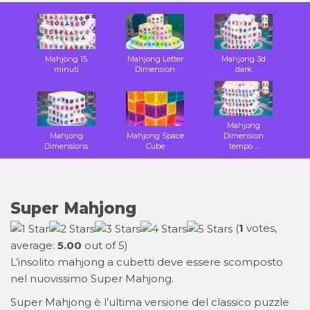
Mahjong 15
Mahjong Letter
Mahjong 3d
minuti
Dimension
dark
Mahjong
Mahjong
Mahjong Space
Dimension
Dimensions
Cube
tempo ...
Super Mahjong
(
1
votes,
average:
5.00
out of 5)
L’insolito mahjong a cubetti deve essere scomposto
nel nuovissimo Super Mahjong.
Super Mahjong è l’ultima versione del classico puzzle